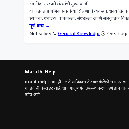
स्थानिक सरकारी संस्थांची मुख्य कार्ये
या अंतर्गत प्राथमिक सक्तीच्या शिक्षणाची व्यवस्था, शक्य तितक्य
स्थापना, ग्रंथालय, वाचनालय, संग्रहालय आणि सांस्कृतिक विका
पूर्ण वाचा →
Not solved
📂
General Knowledge
🕒 3 year ago
Marathi Help
marathihelp.com ही मराठी भाषिकांसाठी तयार केलेली सामान्य ज्ञान
माहितीची वेबसाईट आहे. ज्ञान मातृभाषेत उपलब्ध करून देणे हाच आम
उद्देश आहे.