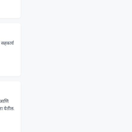
 सहकार्य 
े आणि 
ता येतील.