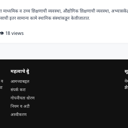
ा माध्यमिक व उच्च शिक्षणाची व्यवस्था, औद्योगिक शिक्षणाची व्यवस्था, अभ्यासकेंद्र
साची इतर सामान्य कामे स्थानिक संस्थांकडून केली जातात.
👁️ 18 views
महत्वाचे दुवे
स
 व
वे
आमच्याबद्दल
चा
श
संपर्क करा
गोपनीयता धोरण
नियम व अटी
अस्वीकरण