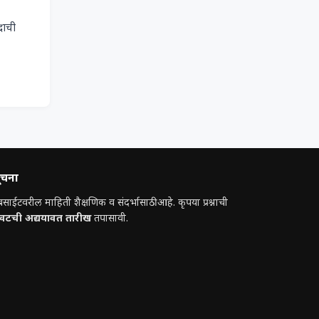
ाची 
ूचना
बसाईटवरील माहिती शैक्षणिक व संदर्भासाठी आहे. कृपया प्रश्नाची
ेवटची अद्ययावत तारीख
तपासावी.