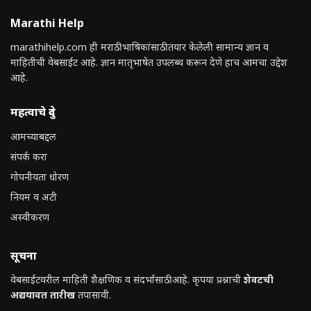
Marathi Help
marathihelp.com ही मराठी भाषिकांसाठी तयार केलेली सामान्य ज्ञान व
माहितीची वेबसाईट आहे. ज्ञान मातृभाषेत उपलब्ध करून देणे हाच आमचा उद्देश
आहे.
महत्वाचे दुवे
आमच्याबद्दल
संपर्क करा
गोपनीयता धोरण
नियम व अटी
अस्वीकरण
सूचना
वेबसाईटवरील माहिती शैक्षणिक व संदर्भासाठी आहे. कृपया प्रश्नाची
शेवटची
अद्ययावत तारीख
तपासावी.