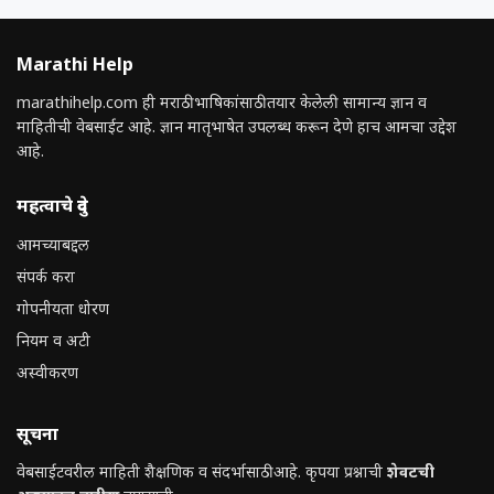
Marathi Help
marathihelp.com ही मराठी भाषिकांसाठी तयार केलेली सामान्य ज्ञान व
माहितीची वेबसाईट आहे. ज्ञान मातृभाषेत उपलब्ध करून देणे हाच आमचा उद्देश
आहे.
महत्वाचे दुवे
आमच्याबद्दल
संपर्क करा
गोपनीयता धोरण
नियम व अटी
अस्वीकरण
सूचना
वेबसाईटवरील माहिती शैक्षणिक व संदर्भासाठी आहे. कृपया प्रश्नाची
शेवटची