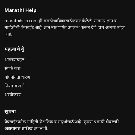
Marathi Help
marathihelp.com ही मराठी भाषिकांसाठी तयार केलेली सामान्य ज्ञान व
माहितीची वेबसाईट आहे. ज्ञान मातृभाषेत उपलब्ध करून देणे हाच आमचा उद्देश
आहे.
महत्वाचे दुवे
आमच्याबद्दल
संपर्क करा
गोपनीयता धोरण
नियम व अटी
अस्वीकरण
सूचना
वेबसाईटवरील माहिती शैक्षणिक व संदर्भासाठी आहे. कृपया प्रश्नाची
शेवटची
अद्ययावत तारीख
तपासावी.