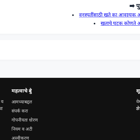
➡️ पु
वनस्पतींसाठी खते का आवश्यक 
खताचे घटक कोणते 
महत्वाचे दुवे
स
 व
वे
आमच्याबद्दल
चा
श
संपर्क करा
गोपनीयता धोरण
नियम व अटी
अस्वीकरण