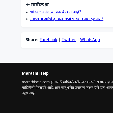
⬅️ मागील प्रश्न
भांडवल कोणत्या प्रकारचे खाते आहे?
मालमत्ता आणि दायित्वांमध्ये फरक काय म्हणतात?
Share:
Facebook
|
Twitter
|
WhatsApp
Marathi Help
marathihelp.com ही मराठी भाषिकांसाठी तयार केलेली सामान्य ज्ञान
माहितीची वेबसाईट आहे. ज्ञान मातृभाषेत उपलब्ध करून देणे हाच आम
उद्देश आहे.