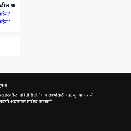
ढील प्रश्न
आहेत?
आहेत?
ूचना
बसाईटवरील माहिती शैक्षणिक व संदर्भासाठी आहे. कृपया प्रश्नाची
ेवटची अद्ययावत तारीख
तपासावी.