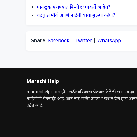
मामलुक घराण्यात किती राज्यकर्ते आहेत?
चंद्रगुप्त मौर्य आणि नंदिनी यांचा मुलगा कोण?
Share:
Facebook
|
Twitter
|
WhatsApp
Marathi Help
marathihelp.com ही मराठी भाषिकांसाठी तयार केलेली सामान्य ज्ञान
माहितीची वेबसाईट आहे. ज्ञान मातृभाषेत उपलब्ध करून देणे हाच आम
उद्देश आहे.