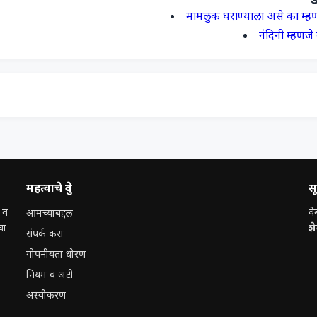
मामलुक घराण्याला असे का म्ह
नंदिनी म्हणज
महत्वाचे दुवे
स
 व
वे
आमच्याबद्दल
चा
श
संपर्क करा
गोपनीयता धोरण
नियम व अटी
अस्वीकरण