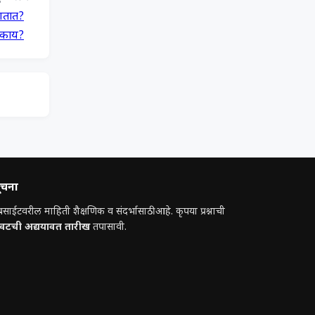
णतात?
े काय?
ूचना
बसाईटवरील माहिती शैक्षणिक व संदर्भासाठी आहे. कृपया प्रश्नाची
ेवटची अद्ययावत तारीख
तपासावी.