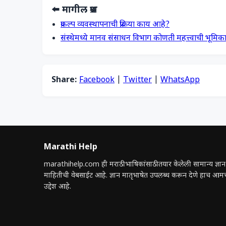
⬅️ मागील प्रश्न
प्रकल्प व्यवस्थापनाची प्रक्रिया काय आहे?
संस्थेमध्ये मानव संसाधन विभाग कोणती महत्त्वाची भूमिक
Share:
Facebook
|
Twitter
|
WhatsApp
Marathi Help
marathihelp.com ही मराठी भाषिकांसाठी तयार केलेली सामान्य ज्ञान
माहितीची वेबसाईट आहे. ज्ञान मातृभाषेत उपलब्ध करून देणे हाच आम
उद्देश आहे.