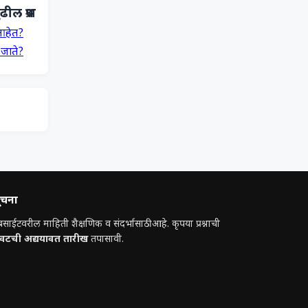
ढील प्रश्न
आहेत?
 जाते?
ूचना
बसाईटवरील माहिती शैक्षणिक व संदर्भासाठी आहे. कृपया प्रश्नाची
ेवटची अद्ययावत तारीख
तपासावी.