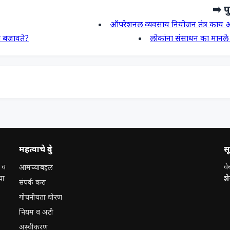
➡️ पु
ऑपरेशनल व्यवसाय नियोजन तंत्र काय 
ा बजावते?
लोकांना संसाधन का मानले
महत्वाचे दुवे
स
 व
वे
आमच्याबद्दल
चा
श
संपर्क करा
गोपनीयता धोरण
नियम व अटी
अस्वीकरण