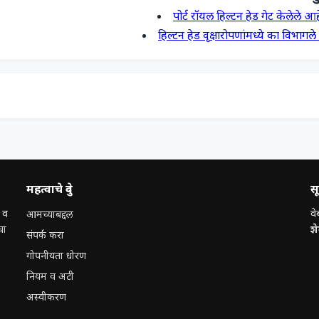
पोर्ट रॉयल हिल्टन हेड गेट केलेले आ
हिल्टन हेड वृक्षारोपणांमध्ये का विभागल
महत्वाचे दुवे
स
 व
वे
आमच्याबद्दल
चा
श
संपर्क करा
गोपनीयता धोरण
नियम व अटी
अस्वीकरण