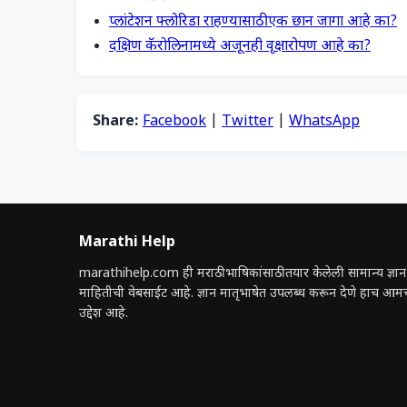
प्लांटेशन फ्लोरिडा राहण्यासाठी एक छान जागा आहे का?
दक्षिण कॅरोलिनामध्ये अजूनही वृक्षारोपण आहे का?
Share:
Facebook
|
Twitter
|
WhatsApp
Marathi Help
marathihelp.com ही मराठी भाषिकांसाठी तयार केलेली सामान्य ज्ञान
माहितीची वेबसाईट आहे. ज्ञान मातृभाषेत उपलब्ध करून देणे हाच आम
उद्देश आहे.