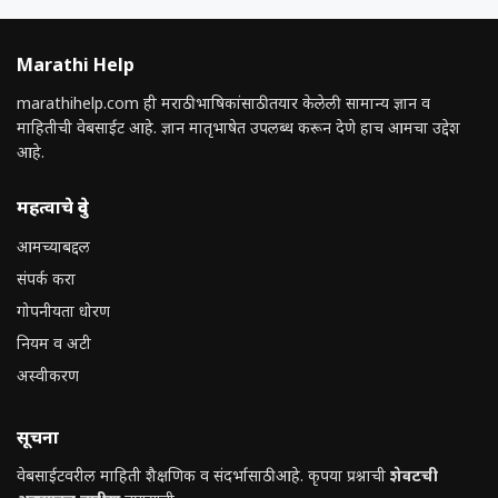
Marathi Help
marathihelp.com ही मराठी भाषिकांसाठी तयार केलेली सामान्य ज्ञान व
माहितीची वेबसाईट आहे. ज्ञान मातृभाषेत उपलब्ध करून देणे हाच आमचा उद्देश
आहे.
महत्वाचे दुवे
आमच्याबद्दल
संपर्क करा
गोपनीयता धोरण
नियम व अटी
अस्वीकरण
सूचना
वेबसाईटवरील माहिती शैक्षणिक व संदर्भासाठी आहे. कृपया प्रश्नाची
शेवटची