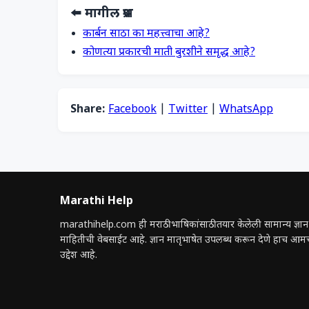
⬅️ मागील प्रश्न
कार्बन साठा का महत्त्वाचा आहे?
कोणत्या प्रकारची माती बुरशीने समृद्ध आहे?
Share:
Facebook
|
Twitter
|
WhatsApp
Marathi Help
marathihelp.com ही मराठी भाषिकांसाठी तयार केलेली सामान्य ज्ञान
माहितीची वेबसाईट आहे. ज्ञान मातृभाषेत उपलब्ध करून देणे हाच आम
उद्देश आहे.