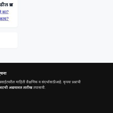
ढील प्रश्न
हे का?
े काय?
ूचना
बसाईटवरील माहिती शैक्षणिक व संदर्भासाठी आहे. कृपया प्रश्नाची
ेवटची अद्ययावत तारीख
तपासावी.