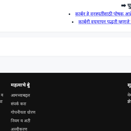
➡️ पु
कार्बन हे वनस्पतींसाठी पोषक आ
कार्बनी वयमापन पद्धती म्हणज
महत्वाचे दुवे
स
 व
वे
आमच्याबद्दल
चा
श
संपर्क करा
गोपनीयता धोरण
नियम व अटी
अस्वीकरण