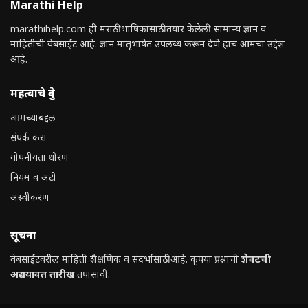
Marathi Help
marathihelp.com ही मराठी भाषिकांसाठी तयार केलेली सामान्य ज्ञान व
माहितीची वेबसाईट आहे. ज्ञान मातृभाषेत उपलब्ध करून देणे हाच आमचा उद्देश
आहे.
महत्वाचे दुवे
आमच्याबद्दल
संपर्क करा
गोपनीयता धोरण
नियम व अटी
अस्वीकरण
सूचना
वेबसाईटवरील माहिती शैक्षणिक व संदर्भासाठी आहे. कृपया प्रश्नाची
शेवटची
अद्ययावत तारीख
तपासावी.