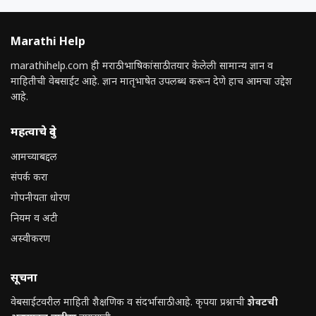
Marathi Help
marathihelp.com ही मराठी भाषिकांसाठी तयार केलेली सामान्य ज्ञान व
माहितीची वेबसाईट आहे. ज्ञान मातृभाषेत उपलब्ध करून देणे हाच आमचा उद्देश
आहे.
महत्वाचे दुवे
आमच्याबद्दल
संपर्क करा
गोपनीयता धोरण
नियम व अटी
अस्वीकरण
सूचना
वेबसाईटवरील माहिती शैक्षणिक व संदर्भासाठी आहे. कृपया प्रश्नाची
शेवटची