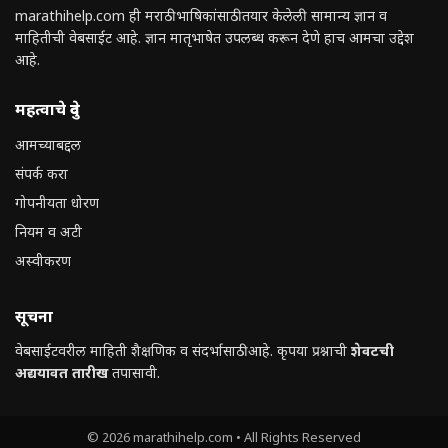
marathihelp.com ही मराठी भाषिकांसाठी तयार केलेली सामान्य ज्ञान व
माहितीची वेबसाईट आहे. ज्ञान मातृभाषेत उपलब्ध करून देणे हाच आमचा उद्देश
आहे.
महत्वाचे दुवे
आमच्याबद्दल
संपर्क करा
गोपनीयता धोरण
नियम व अटी
अस्वीकरण
सूचना
वेबसाईटवरील माहिती शैक्षणिक व संदर्भासाठी आहे. कृपया प्रश्नाची
शेवटची
अद्ययावत तारीख
तपासावी.
© 2026 marathihelp.com • All Rights Reserved