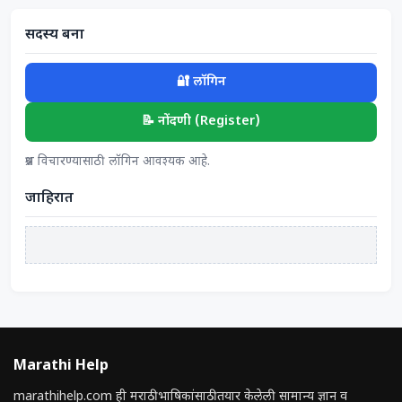
सदस्य बना
🔐 लॉगिन
📝 नोंदणी (Register)
प्रश्न विचारण्यासाठी लॉगिन आवश्यक आहे.
जाहिरात
Marathi Help
marathihelp.com ही मराठी भाषिकांसाठी तयार केलेली सामान्य ज्ञान व