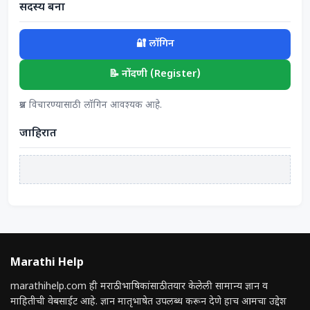
सदस्य बना
🔐 लॉगिन
📝 नोंदणी (Register)
प्रश्न विचारण्यासाठी लॉगिन आवश्यक आहे.
जाहिरात
Marathi Help
marathihelp.com ही मराठी भाषिकांसाठी तयार केलेली सामान्य ज्ञान व
माहितीची वेबसाईट आहे. ज्ञान मातृभाषेत उपलब्ध करून देणे हाच आमचा उद्देश