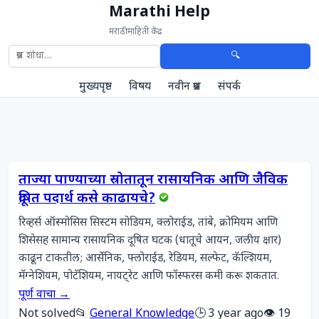
Marathi Help
मराठी माहिती केंद्र
🔍
मुख्यपृष्ठ
विषय
नवीन प्रश्न
संपर्क
ताज्या पाण्याच्या स्रोतातून रासायनिक आणि जैविक
दूषित पदार्थ कसे काढायचे?
रिव्हर्स ऑस्मोसिस सिस्टम सोडियम, क्लोराईड, तांबे, क्रोमियम आणि 
शिसेसह सामान्य रासायनिक दूषित घटक (धातूचे आयन, जलीय क्षार) 
काढून टाकतील; आर्सेनिक, फ्लोराईड, रेडियम, सल्फेट, कॅल्शियम, 
मॅग्नेशियम, पोटॅशियम, नायट्रेट आणि फॉस्फरस कमी करू शकतात.
पूर्ण वाचा →
Not solved
📂
General Knowledge
🕒 3 year ago
👁️ 19