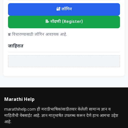
🔐 लॉगिन
📝 नोंदणी (Register)
प्रश्न विचारण्यासाठी लॉगिन आवश्यक आहे.
जाहिरात
Marathi Help
marathihelp.com ही मराठी भाषिकांसाठी तयार केलेली सामान्य ज्ञान व
माहितीची वेबसाईट आहे. ज्ञान मातृभाषेत उपलब्ध करून देणे हाच आमचा उद्देश
आहे.