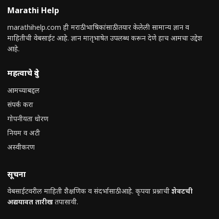
Marathi Help
marathihelp.com ही मराठी भाषिकांसाठी तयार केलेली सामान्य ज्ञान व
माहितीची वेबसाईट आहे. ज्ञान मातृभाषेत उपलब्ध करून देणे हाच आमचा उद्देश
आहे.
महत्वाचे दुवे
आमच्याबद्दल
संपर्क करा
गोपनीयता धोरण
नियम व अटी
अस्वीकरण
सूचना
वेबसाईटवरील माहिती शैक्षणिक व संदर्भासाठी आहे. कृपया प्रश्नाची
शेवटची
अद्ययावत तारीख
तपासावी.