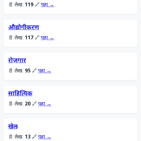
📄 लेख:
119
🔗
पहा →
औद्योगीकरण
📄 लेख:
117
🔗
पहा →
रोज़गार
📄 लेख:
95
🔗
पहा →
साहित्यिक
📄 लेख:
20
🔗
पहा →
खेल
📄 लेख:
13
🔗
पहा →