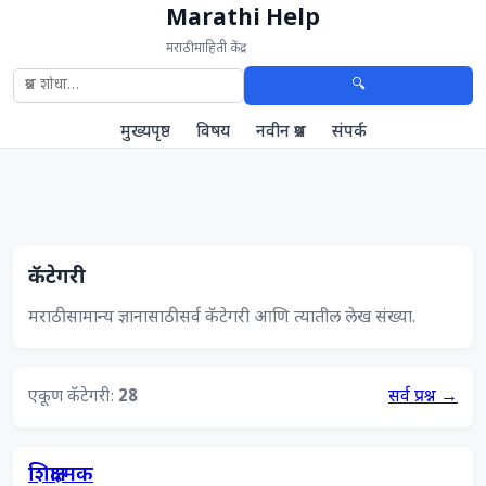
Marathi Help
मराठी माहिती केंद्र
🔍
मुख्यपृष्ठ
विषय
नवीन प्रश्न
संपर्क
कॅटेगरी
मराठी सामान्य ज्ञानासाठी सर्व कॅटेगरी आणि त्यातील लेख संख्या.
एकूण कॅटेगरी:
28
सर्व प्रश्न →
शिक्षात्मक