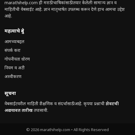
marathihelp.com ही मराठी भाषिकांसाठी तयार केलेली सामान्य ज्ञान व
माहितीची वेबसाईट आहे. ज्ञान मातृभाषेत उपलब्ध करून देणे हाच आमचा उद्देश
आहे.
महत्वाचे दुवे
आमच्याबद्दल
संपर्क करा
गोपनीयता धोरण
नियम व अटी
अस्वीकरण
सूचना
वेबसाईटवरील माहिती शैक्षणिक व संदर्भासाठी आहे. कृपया प्रश्नाची
शेवटची
अद्ययावत तारीख
तपासावी.
© 2026 marathihelp.com • All Rights Reserved