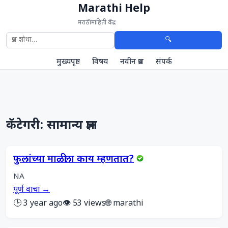
Marathi Help
मराठी माहिती केंद्र
🔍
मुख्यपृष्ठ
विषय
नवीन प्रश्न
संपर्क
कॅटेगरी: सामान्य ज्ञान
फुलांच्या माळीला काय म्हणतात?
NA
पूर्ण वाचा →
🕒 3 year ago
👁️ 53 views
🌐 marathi