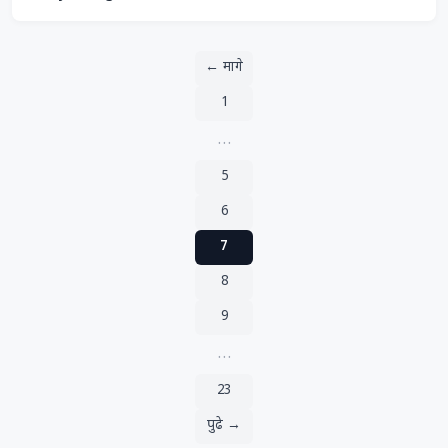
← मागे
1
…
5
6
7
8
9
…
23
पुढे →