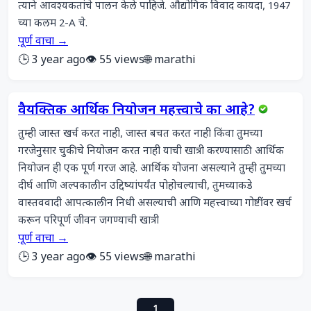
त्याने आवश्यकतांचे पालन केले पाहिजे. औद्योगिक विवाद कायदा, 1947 
च्या कलम 2-A चे.
पूर्ण वाचा →
🕒 3 year ago
👁️ 55 views
🌐 marathi
वैयक्तिक आर्थिक नियोजन महत्त्वाचे का आहे?
तुम्ही जास्त खर्च करत नाही, जास्त बचत करत नाही किंवा तुमच्या 
गरजेनुसार चुकीचे नियोजन करत नाही याची खात्री करण्यासाठी आर्थिक 
नियोजन ही एक पूर्ण गरज आहे. आर्थिक योजना असल्‍याने तुम्‍ही तुमच्‍या 
दीर्घ आणि अल्पकालीन उद्दिष्‍यांपर्यंत पोहोचल्‍याची, तुमच्‍याकडे 
वास्तववादी आपत्‍कालीन निधी असल्‍याची आणि महत्त्वाच्या गोष्टींवर खर्च 
करून परिपूर्ण जीवन जगण्‍याची खात्री
पूर्ण वाचा →
🕒 3 year ago
👁️ 55 views
🌐 marathi
1